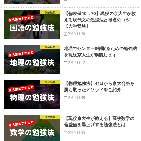
受験勉強
【偏差値40→70】現役の京大生が教
える現代文の勉強法と得点のコツ
【大学受験】
2019.11.20
受験勉強
地理でセンター9割取るための勉強法
を現役京大生が解説します
2019.11.12
受験勉強
【物理勉強法】ゼロから京大合格を
勝ち取ったメソッドをご紹介
2019.11.09
受験勉強
【現役京大生が教える】高校数学の
偏差値を爆上げする勉強法とは
2019.11.03