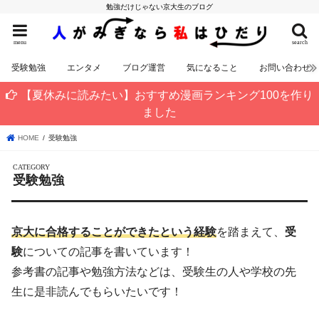
勉強だけじゃない京大生のブログ
menu
search
受験勉強
エンタメ
ブログ運営
気になること
お問い合わせ
【夏休みに読みたい】おすすめ漫画ランキング100を作り
ました
HOME
受験勉強
受験勉強
京大に合格することができたという経験
を踏まえて、
受
験
についての記事を書いています！
参考書の記事や勉強方法などは、受験生の人や学校の先
生に是非読んでもらいたいです！