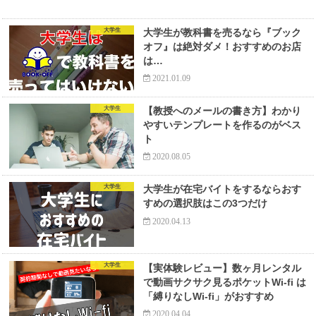
大学生
大学生が教科書を売るなら『ブック
オフ』は絶対ダメ！おすすめのお店
は…
2021.01.09
大学生
【教授へのメールの書き方】わかり
やすいテンプレートを作るのがベス
ト
2020.08.05
大学生
大学生が在宅バイトをするならおす
すめの選択肢はこの3つだけ
2020.04.13
大学生
【実体験レビュー】数ヶ月レンタル
で動画サクサク見るポケットWi-fi は
「縛りなしWi-fi」がおすすめ
2020.04.04