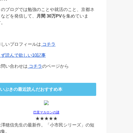
このブログでは勉強のことや就活のこと、京都ネ
タなどを発信して、
月間 30万PV
を集めていま
す。
詳しいプロフィールは
コチラ
まず読んで欲しい10記事
お問い合わせは
コチラ
のページから
いぶきの最近読んだおすすめ本
巴里マカロンの謎
★★★★★
米澤穂信先生の最新作。「小市民シリーズ」の短
編集。