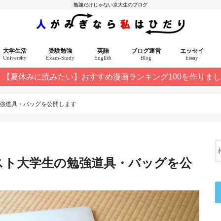
勉強だけじゃない京大生のブログ
大学生活
受験勉強
英語
ブログ運営
エッセイ
University
Exam-Study
English
Blog
Essay
【夏休みに読みたい】おすすめ漫画ランキング100を作りま
選 10記事
強道具・バッグを公開します
スト大学生の勉強道具・バッグを公