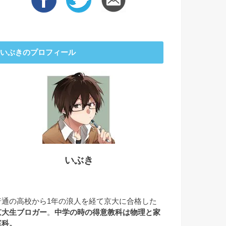
いぶきのプロフィール
いぶき
普通の高校から1年の浪人を経て京大に合格した
京大生ブロガー
。
中学の時の得意教科は物理と家
庭科。