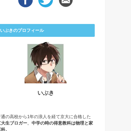
いぶきのプロフィール
いぶき
普通の高校から1年の浪人を経て京大に合格した
京大生ブロガー
。
中学の時の得意教科は物理と家
庭科。