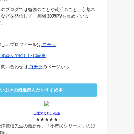
このブログでは勉強のことや就活のこと、京都ネ
タなどを発信して、
月間 30万PV
を集めていま
す。
詳しいプロフィールは
コチラ
まず読んで欲しい10記事
お問い合わせは
コチラ
のページから
いぶきの最近読んだおすすめ本
巴里マカロンの謎
★★★★★
米澤穂信先生の最新作。「小市民シリーズ」の短
編集。