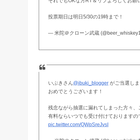
それでもOKな方RT＆リプよろしくお願
投票期日は明日5/30の19時まで！
— 米陀＠クローン武蔵 (@beer_whiskey
いぶきさん
@ibuki_blogger
がご当選しました
おめでとうございます！
残念ながら抽選に漏れてしまった方々、
有料ならいつでも受け付けておりますの
pic.twitter.com/QWpSreJvsI