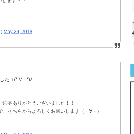
いします＾＾
1)
May 29, 2018
ヾ(*´∀｀*)ﾉ
ご応募ありがとうございました！！
で、そちらからよろしくお願いします（・∀・）