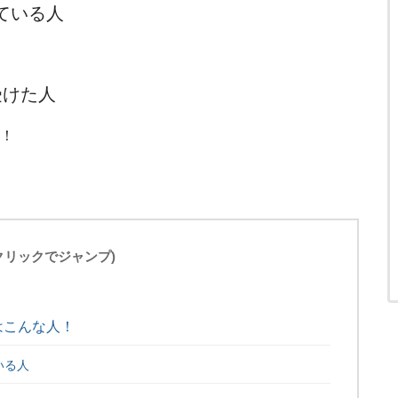
ている人
受けた人
ね！
(クリックでジャンプ)
はこんな人！
いる人