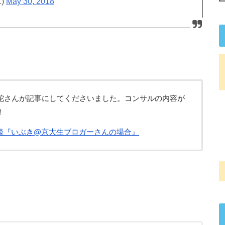
1)
May 30, 2018
陀さんが記事にしてくださいました。コンサルの内容が
！
相談『いぶき@京大生ブロガーさんの場合』