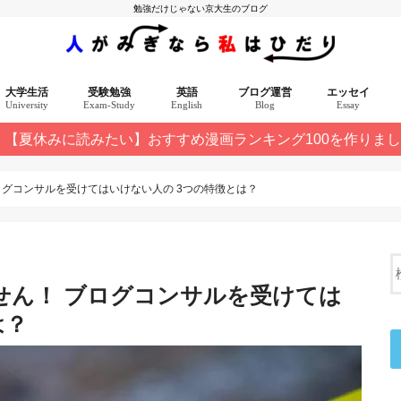
勉強だけじゃない京大生のブログ
大学生活
受験勉強
英語
ブログ運営
エッセイ
University
Exam-Study
English
Blog
Essay
【夏休みに読みたい】おすすめ漫画ランキング100を作りま
選 10記事
ログコンサルを受けてはいけない人の 3つの特徴とは？
せん！ ブログコンサルを受けては
は？