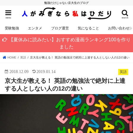
勉強だけじゃない京大生のブログ
menu
search
受験勉強
エンタメ
ブログ運営
気になること
お問い合わせ
【夏休みに読みたい】おすすめ漫画ランキング100を作り
ました
HOME
英語
京大生が教える！ 英語の勉強法で絶対に上達する人としない人の12の違い
2018.12.09
2019.01.14
英語
京大生が教える！ 英語の勉強法で絶対に上達
する人としない人の12の違い