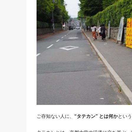
ご存知ない人に、
“タテカン” とは何か
という