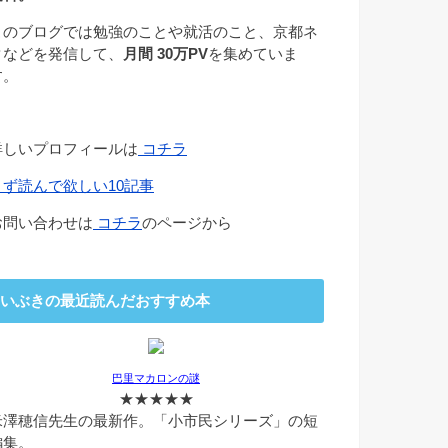
このブログでは勉強のことや就活のこと、京都ネ
タなどを発信して、
月間 30万PV
を集めていま
す。
詳しいプロフィールは
コチラ
まず読んで欲しい10記事
お問い合わせは
コチラ
のページから
いぶきの最近読んだおすすめ本
巴里マカロンの謎
★★★★★
米澤穂信先生の最新作。「小市民シリーズ」の短
編集。