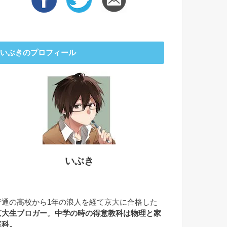
いぶきのプロフィール
いぶき
普通の高校から1年の浪人を経て京大に合格した
京大生ブロガー
。
中学の時の得意教科は物理と家
庭科。