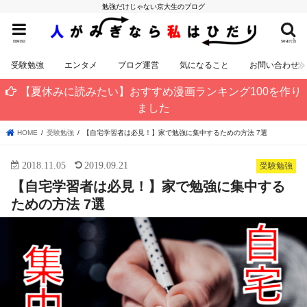
勉強だけじゃない京大生のブログ
menu
search
受験勉強
エンタメ
ブログ運営
気になること
お問い合わせ
【夏休みに読みたい】おすすめ漫画ランキング100を作り
ました
HOME
受験勉強
【自宅学習者は必見！】家で勉強に集中するための方法 7選
2018.11.05
2019.09.21
受験勉強
【自宅学習者は必見！】家で勉強に集中する
ための方法 7選