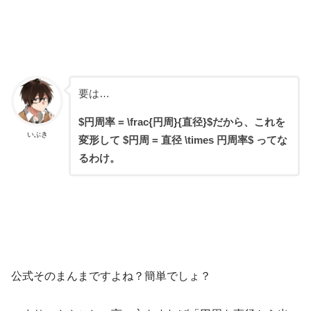
要は…
$円周率 = \frac{円周}{直径}$だから、これを
いぶき
変形して $円周 = 直径 \times 円周率$ ってな
るわけ。
公式そのまんまですよね？簡単でしょ？