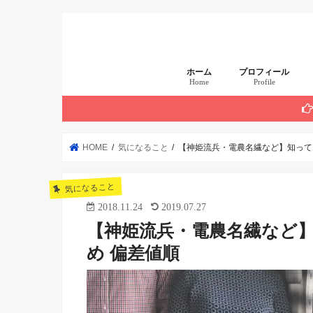
ホーム
プロフィール
Home
Profile
まず読んでほしい 厳
HOME
気になること
【神姫流兵・電農名繊など】知って
気になること
2018.11.24
2019.07.27
【神姫流兵・電農名繊など
め 偏差値順