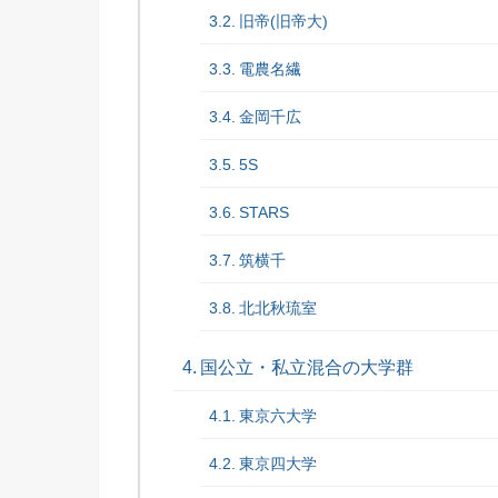
旧帝(旧帝大)
電農名繊
金岡千広
5S
STARS
筑横千
北北秋琉室
国公立・私立混合の大学群
東京六大学
東京四大学