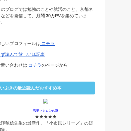
このブログでは勉強のことや就活のこと、京都ネ
タなどを発信して、
月間 30万PV
を集めていま
す。
詳しいプロフィールは
コチラ
まず読んで欲しい10記事
お問い合わせは
コチラ
のページから
いぶきの最近読んだおすすめ本
巴里マカロンの謎
★★★★★
米澤穂信先生の最新作。「小市民シリーズ」の短
編集。