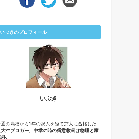
いぶきのプロフィール
いぶき
普通の高校から1年の浪人を経て京大に合格した
京大生ブロガー
。
中学の時の得意教科は物理と家
庭科。