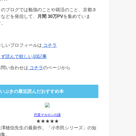
このブログでは勉強のことや就活のこと、京都ネ
タなどを発信して、
月間 30万PV
を集めていま
す。
詳しいプロフィールは
コチラ
まず読んで欲しい10記事
お問い合わせは
コチラ
のページから
いぶきの最近読んだおすすめ本
巴里マカロンの謎
★★★★★
米澤穂信先生の最新作。「小市民シリーズ」の短
編集。