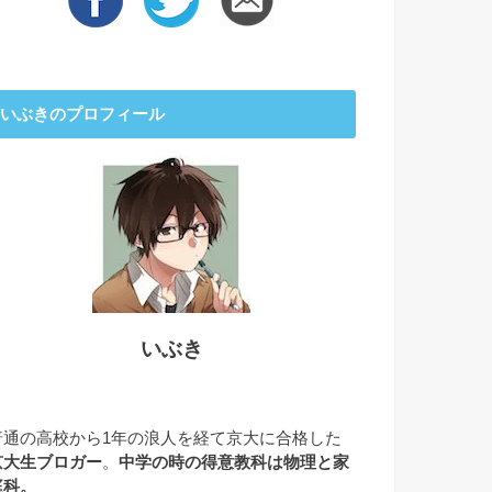
いぶきのプロフィール
いぶき
普通の高校から1年の浪人を経て京大に合格した
京大生ブロガー
。
中学の時の得意教科は物理と家
庭科。