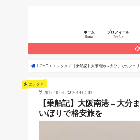
ホーム
プロフィール
Home
Profile
まず読んでほしい 厳
HOME
エンタメ
【乗船記】大阪南港↔︎大分までのフェリ
エンタメ
2017.10.08
2019.04.03
【乗船記】大阪南港↔︎大分
いぼりで格安旅を