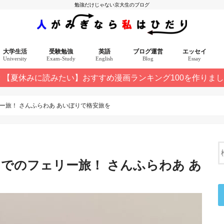
勉強だけじゃない京大生のブログ
大学生活
受験勉強
英語
ブログ運営
エッセイ
University
Exam-Study
English
Blog
Essay
【夏休みに読みたい】おすすめ漫画ランキング100を作りま
選 10記事
ー旅！ さんふらわあ あいぼりで格安旅を
までのフェリー旅！ さんふらわあ あ