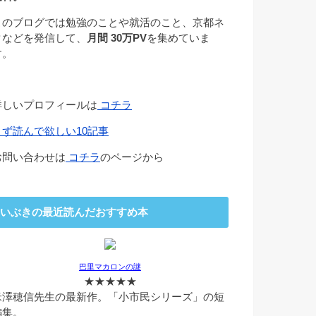
このブログでは勉強のことや就活のこと、京都ネ
タなどを発信して、
月間 30万PV
を集めていま
す。
詳しいプロフィールは
コチラ
まず読んで欲しい10記事
お問い合わせは
コチラ
のページから
いぶきの最近読んだおすすめ本
巴里マカロンの謎
★★★★★
米澤穂信先生の最新作。「小市民シリーズ」の短
編集。