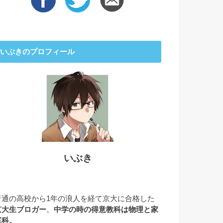
いぶきのプロフィール
いぶき
普通の高校から1年の浪人を経て京大に合格した
京大生ブロガー
。
中学の時の得意教科は物理と家
庭科。