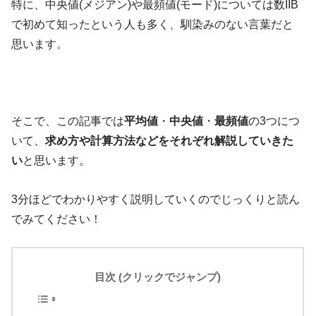
特に、中央値(メジアン)や最頻値(モード)については数IIB
で初めて知ったという人も多く、馴染みのない言葉だと
思います。
そこで、この記事では
平均値
・
中央値
・
最頻値
の3つにつ
いて、
求め方や計算方法などをそれぞれ解説していきた
い
と思います。
3分ほどでわかりやすく説明していくのでじっくりと読ん
でみてください！
目次 (クリックでジャンプ)