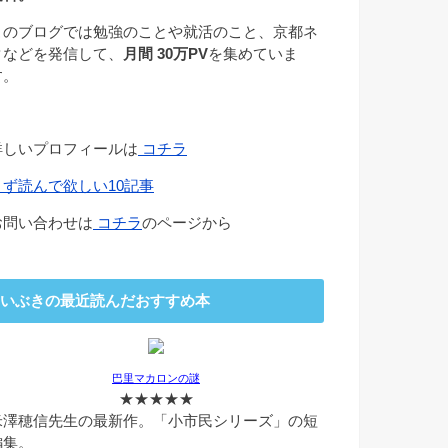
このブログでは勉強のことや就活のこと、京都ネ
タなどを発信して、
月間 30万PV
を集めていま
す。
詳しいプロフィールは
コチラ
まず読んで欲しい10記事
お問い合わせは
コチラ
のページから
いぶきの最近読んだおすすめ本
巴里マカロンの謎
★★★★★
米澤穂信先生の最新作。「小市民シリーズ」の短
編集。