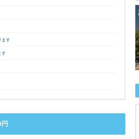
ります
ます
0円